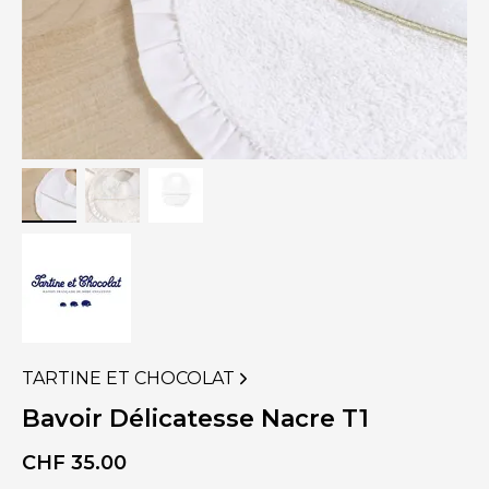
TARTINE ET CHOCOLAT
VOIR
PLUS
Bavoir Délicatesse Nacre T1
DE
PRODUITS
CHF
35.00
DE