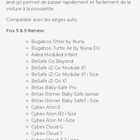
and-go permet de passer rapidement et facilement de la
voiture à la poussette.
Compatible avec les sièges auto
Fox 5 & 5 Renew:
Bugaboo Otter by Nuna
Bugaboo Turtle Air by Nuna EU
Axkid Modukid Infant
BeSafe Go Beyond
BeSafe iZi Go Modular X1
BeSafe iZi Go Modular X1 i Size
BeSafe iZi Go X1
Britax Baby-Safe Pro
Britax Römer Baby Safe isense
Britax Römer Baby Safe3 i Size
Cybex Aton 5
Cybex Aton B2 i-Size
Cybex Aton M i-Size
Cybex Cloud G
Cybex Cloud T
Cybex Cloud Z 2 i-size