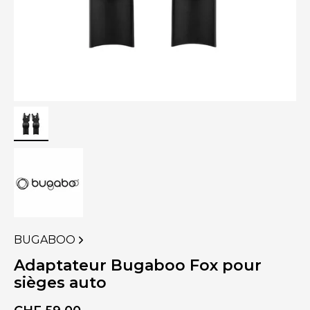
BUGABOO
VOIR
PLUS
Adaptateur Bugaboo Fox pour
DE
sièges auto
PRODUITS
DE