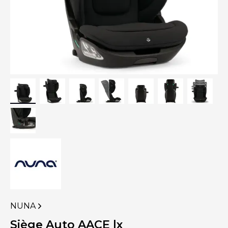
NUNA
VOIR
PLUS
Siège Auto AACE lx