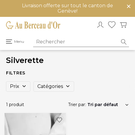
Livraison offerte sur tout le canton de
mer
Genève!
u
Ouvrir
Menu
le
menu
principal
Silverette
FILTRES
Prix
Catégories
1 produit
Trier par: