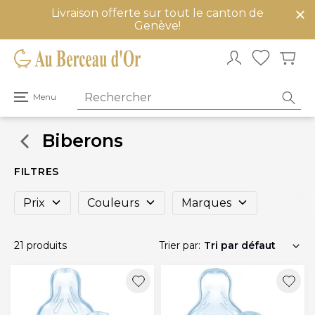
Livraison offerte sur tout le canton de
mer
Genève!
u
Ouvrir
Menu
le
menu
principal
Biberons
FILTRES
Prix
Couleurs
Marques
21 produits
Trier par: