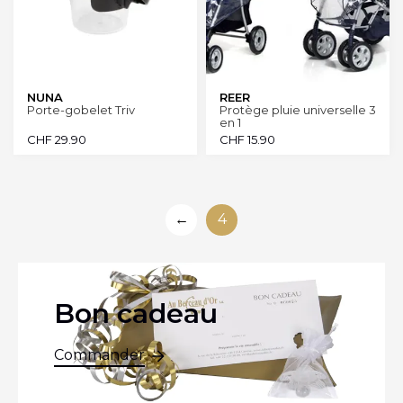
NUNA
REER
Porte-gobelet Triv
Protège pluie universelle 3
en 1
CHF
29.90
CHF
15.90
←
4
Bon cadeau
Commander