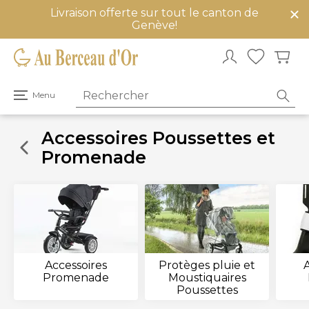
Livraison offerte sur tout le canton de
mer
Genève!
u
Ouvrir
Menu
le
menu
principal
Accessoires Poussettes et
Promenade
Accessoires
Protèges pluie et
Promenade
Moustiquaires
Poussettes